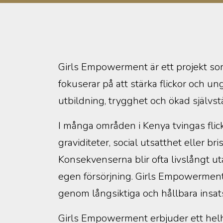
Girls Empowerment är ett projekt som
fokuserar på att stärka flickor och u
utbildning, trygghet och ökad självst
I många områden i Kenya tvingas flickor
graviditeter, social utsatthet eller br
Konsekvenserna blir ofta livslångt u
egen försörjning. Girls Empowerment 
genom långsiktiga och hållbara insat
Girls Empowerment erbjuder ett helhe