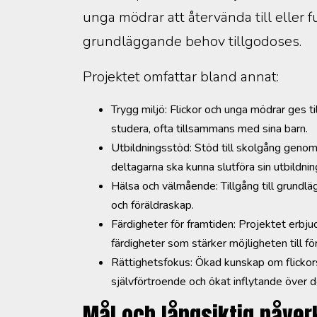
unga mödrar att återvända till eller f
grundläggande behov tillgodoses.
Projektet omfattar bland annat:
Trygg miljö: Flickor och unga mödrar ges til
studera, ofta tillsammans med sina barn.
Utbildningsstöd: Stöd till skolgång genom 
deltagarna ska kunna slutföra sin utbildnin
Hälsa och välmående: Tillgång till grundl
och föräldraskap.
Färdigheter för framtiden: Projektet erbj
färdigheter som stärker möjligheten till fö
Rättighetsfokus: Ökad kunskap om flickors o
självförtroende och ökat inflytande över d
Mål och långsiktig påver