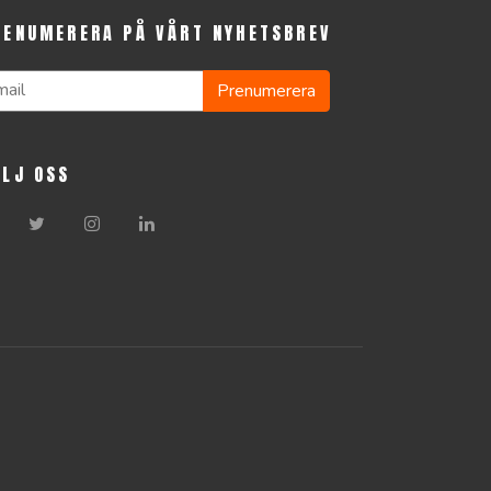
RENUMERERA PÅ VÅRT NYHETSBREV
Prenumerera
ÖLJ OSS