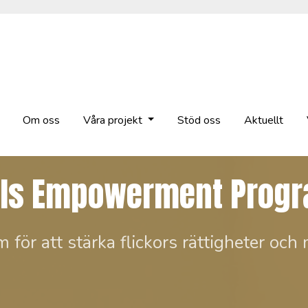
Om oss
Våra projekt
Stöd oss
Aktuellt
rls Empowerment Prog
 för att stärka flickors rättigheter och