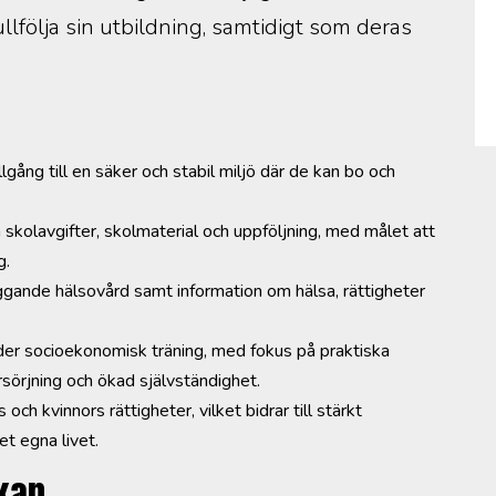
ullfölja sin utbildning, samtidigt som deras
lgång till en säker och stabil miljö där de kan bo och
skolavgifter, skolmaterial och uppföljning, med målet att
g.
äggande hälsovård samt information om hälsa, rättigheter
uder socioekonomisk träning, med fokus på praktiska
rsörjning och ökad självständighet.
ch kvinnors rättigheter, vilket bidrar till stärkt
et egna livet.
kan